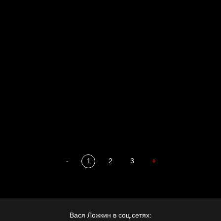
Свинтиликтуалы
Родина знает
Разум осветил
Престол
Пора творить добро
Полудруг
Охота на человека
Отцы
-
1
2
3
+
Вася Ложкин в соц.сетях: