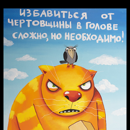
Явка провалена
Я это не я