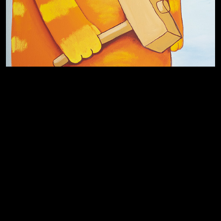
Хватит отвлекать
Темный лес
Схема сборки кота
Спящий кот
СМЕРШ
Чертовщина в голове
Свинтиликтуалы