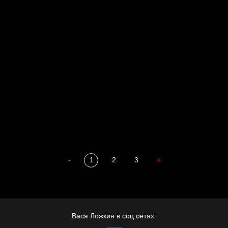
Родина знает
Разум осветил
Престол
Пора творить добро
Полудруг
Охота на человека
Отцы
-
1
2
3
+
Вася Ложкин в соц.сетях: