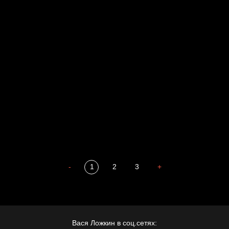
Свинтиликтуалы
Родина знает
Разум осветил
Престол
Пора творить добро
Полудруг
Охота на человека
Отцы
-
1
2
3
+
Вася Ложкин в соц.сетях: