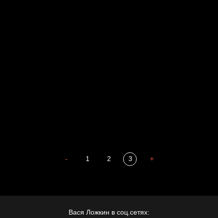
Russian Federation
Давайте тешить себя иллюзиями
За счастьем
Мизантроп
В Москву! Разгонять тоску!
Иди
В каком смысле?
Сладких снов
-
1
2
3
+
Вася Ложкин в соц.сетях: