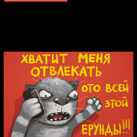
Явка провалена
Я это не я
Чертовщина в голове