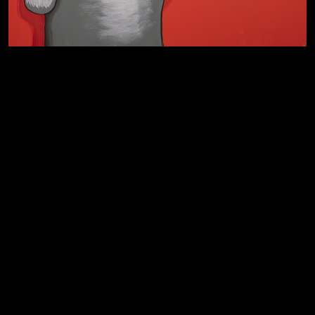
Темный лес
Схема сборки кота
Спящий кот
Хватит отвлекать
СМЕРШ
Свинтиликтуалы
Родина знает
Разум осветил