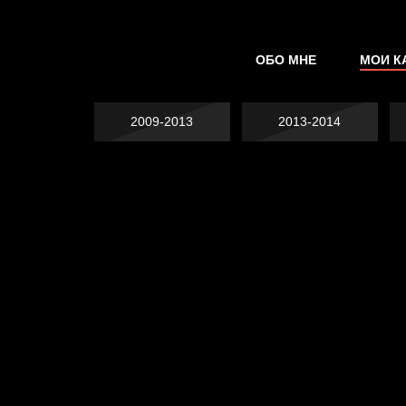
ОБО МНЕ
МОИ К
2009-2013
2013-2014
Явка провалена
Хватит отвлекать
Спящий кот
Родина знает
Пора творить добро