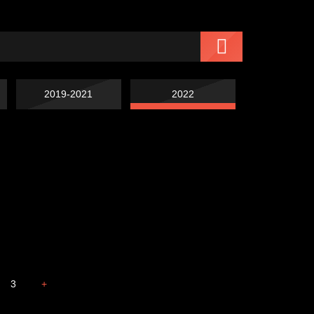
2019-2021
2022
Чертовщина в
Схема сборки кота
голове
Свинтиликтуалы
Престол
3
+
Охота на человека