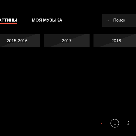
АРТИНЫ
МОЯ МУЗЫКА
2015-2016
2017
2018
Я это не я
Темный лес
СМЕРШ
Разум осветил
-
1
2
Полудруг