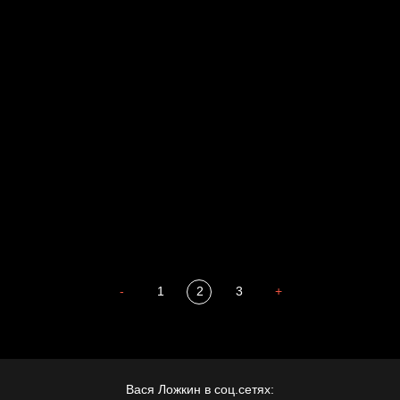
Голова
Воздух свободы
Внутренний мир
Весна
А у нас в квартире газ
Бойцы невидимого фронта
Бдительность
Попытка заняться спортом №4
-
1
2
3
+
Вася Ложкин в соц.сетях: