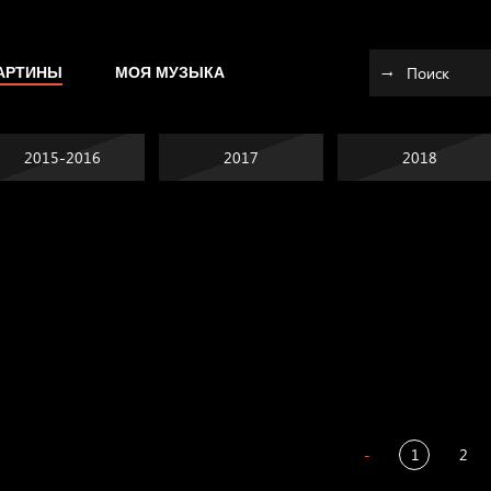
АРТИНЫ
МОЯ МУЗЫКА
2015-2016
2017
2018
Я это не я
Темный лес
СМЕРШ
Разум осветил
-
1
2