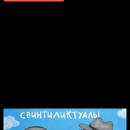
Явка провалена
Я это не я
Чертовщина в голове
Хватит отвлекать
Темный лес
Схема сборки кота
Спящий кот
СМЕРШ