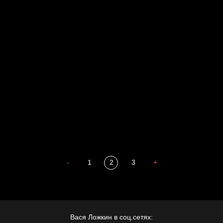
Голова
Воздух свободы
Внутренний мир
Весна
А у нас в квартире газ
Бойцы невидимого фронта
Бдительность
Попытка заняться спортом №4
-
1
2
3
+
Вася Ложкин в соц.сетях: