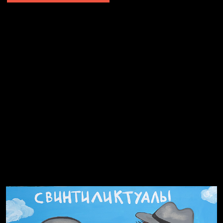
Явка провалена
Я это не я
Чертовщина в голове
Хватит отвлекать
Темный лес
Схема сборки кота
Спящий кот
СМЕРШ