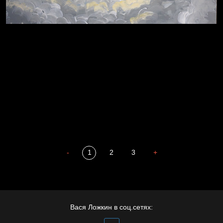
Пора творить добро
Полудруг
Охота на человека
Отцы
-
1
2
3
+
Престол
Вася Ложкин в соц.сетях: