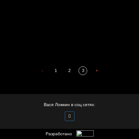
Мизантроп
В Москву! Разгонять тоску!
Иди
В каком смысле?
Сладких снов
-
1
2
3
+
Вася Ложкин в соц.сетях:
Разработано