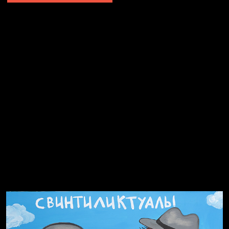
Явка провалена
Я это не я
Чертовщина в голове
Хватит отвлекать
Темный лес
Схема сборки кота
Спящий кот
СМЕРШ