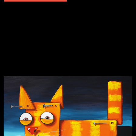
Явка провалена
Я это не я
Чертовщина в голове
Хватит отвлекать
Темный лес