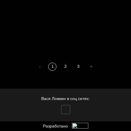
Престол
Пора творить добро
Полудруг
Охота на человека
Отцы
-
1
2
3
+
Вася Ложкин в соц.сетях:
Разработано