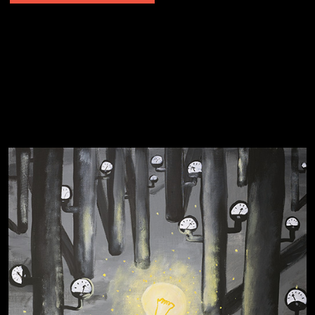
Явка провалена
Я это не я
Чертовщина в голове
Хватит отвлекать