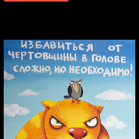
Явка провалена
Я это не я