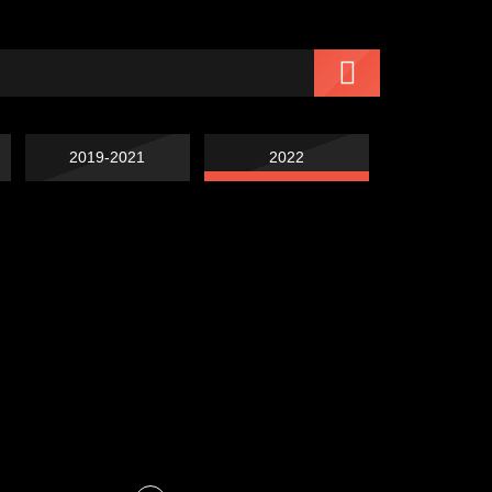
2019-2021
2022
Чертовщина в
Схема сборки кота
голове
Свинтиликтуалы
Престол