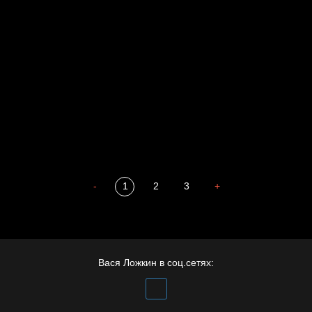
Разум осветил
Спящий кот
Престол
Пора творить добро
Полудруг
Охота на человека
Отцы
-
1
2
3
+
Вася Ложкин в соц.сетях: