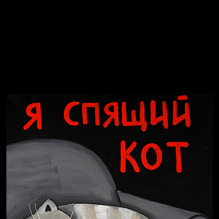
Явка провалена
Я это не я
Чертовщина в голове
Хватит отвлекать
Темный лес
Схема сборки кота