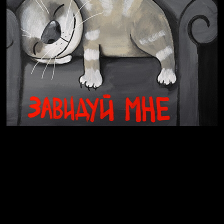
СМЕРШ
Свинтиликтуалы
Родина знает