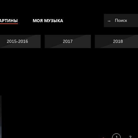
АРТИНЫ
МОЯ МУЗЫКА
2015-2016
2017
2018
Я это не я
Темный лес
СМЕРШ
Разум осветил
Пора творить добро
-
1
2