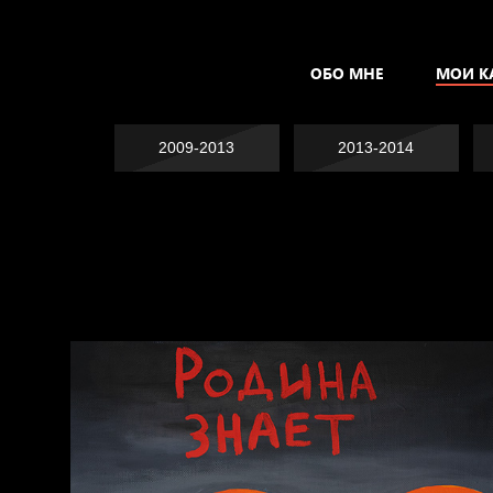
ОБО МНЕ
МОИ К
2009-2013
2013-2014
Явка провалена
Хватит отвлекать
Спящий кот