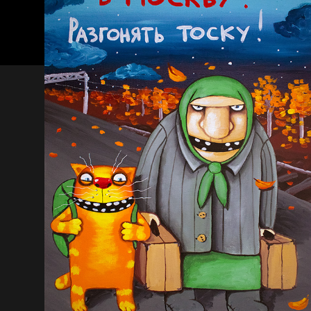
Давайте тешить
спортом №8
себя иллюзиями