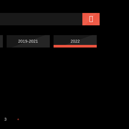
2019-2021
2022
Чертовщина в
Схема сборки кота
голове
Свинтиликтуалы
Престол
3
+