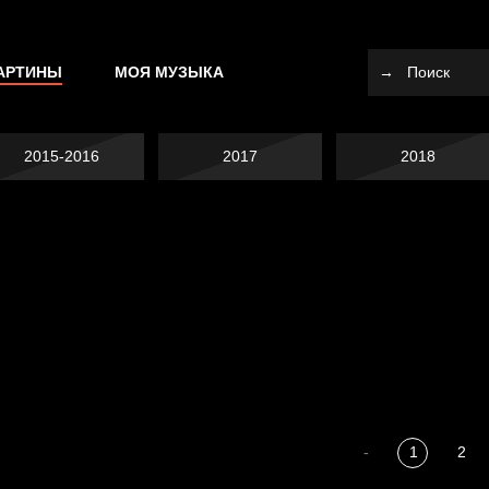
АРТИНЫ
МОЯ МУЗЫКА
2015-2016
2017
2018
Я это не я
Темный лес
СМЕРШ
Разум осветил
-
1
2