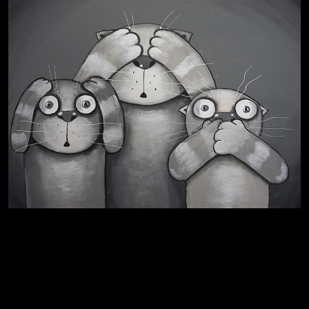
Не грузи
Навстречу весне
На потом