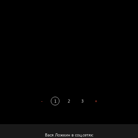
Свинтиликтуалы
Родина знает
Разум осветил
Престол
Пора творить добро
Полудруг
Охота на человека
Отцы
-
1
2
3
+
Вася Ложкин в соц.сетях: