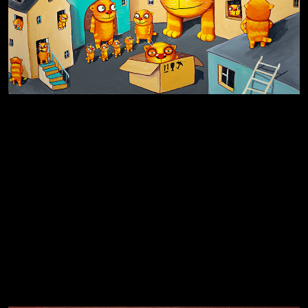
Земля плоская
Голова
Котоград
Воздух свободы
Внутренний мир
Весна
А у нас в квартире газ