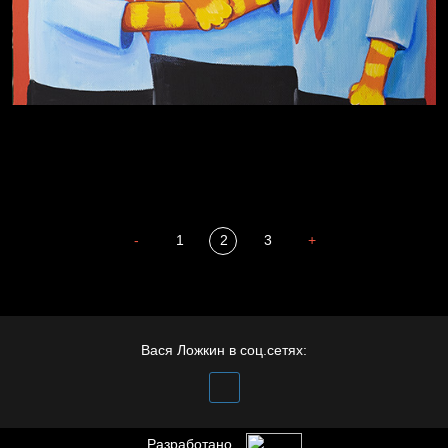
Попытка заняться спортом №4
-
1
2
3
+
Вася Ложкин в соц.сетях:
Бдительность
Разработано