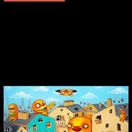
Не грузи
Не вижу, не слышу, не скажу
Навстречу весне
На потом
Много сладкого вредно
Лишние детали