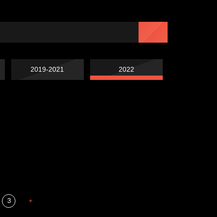
2019-2021
2022
Попытка заняться
Попытка заняться
спортом №7
Russian Federation
спортом №6
Мизантроп
3
+