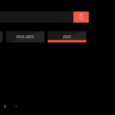
2019-2021
2022
Чертовщина в
Схема сборки кота
голове
Свинтиликтуалы
Престол
3
+