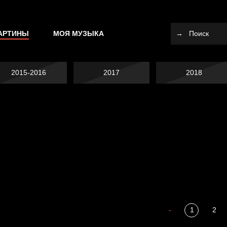
АРТИНЫ
МОЯ МУЗЫКА
2015-2016
2017
2018
Я это не я
Темный лес
СМЕРШ
Разум осветил
-
1
2