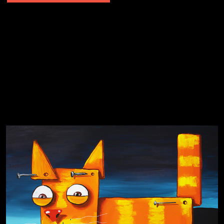
Явка провалена
Я это не я
Чертовщина в голове
Хватит отвлекать
Темный лес