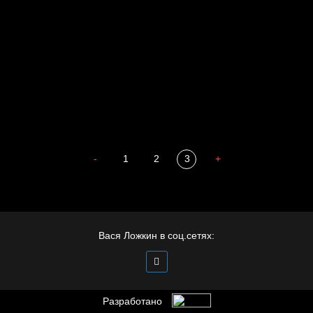
Мизантроп
В Москву! Разгонять тоску!
Иди
В каком смысле?
Сладких снов
-
1
2
3
+
Вася Ложкин в соц.сетях:
Разработано