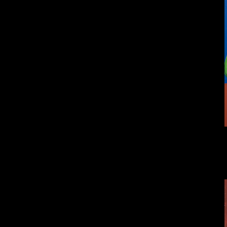
Земля плоская
Внутренний мир
Бойцы невидимого