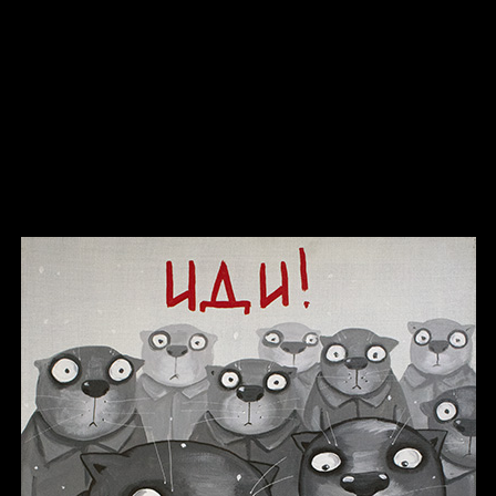
Russian Federation
Давайте тешить себя иллюзиями
За счастьем
Мизантроп
В Москву! Разгонять тоску!
Смотри, как все похорошело