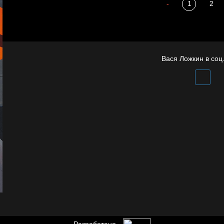
Пора творить добро
-
1
2
Охота на человека
Вася Ложкин в соц.
Разработано