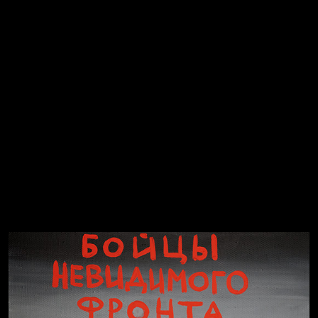
Не вижу, не слышу, не скажу
Много сладкого вредно
Лишние детали
Котоград
Земля плоская
Голова
Воздух свободы
Внутренний мир
Весна
А у нас в квартире газ