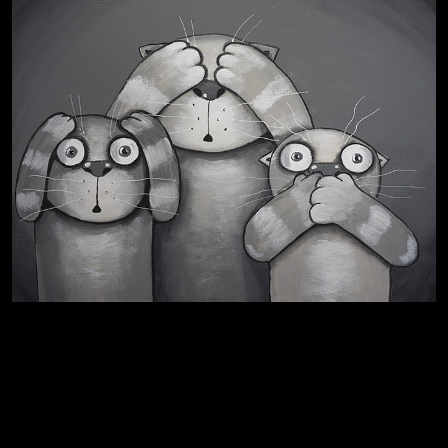
Не грузи
Навстречу весне
На потом