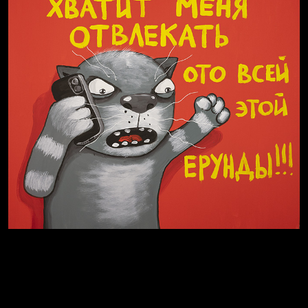
Явка
Чертовщина
провалена
в голове
Я
это
не я