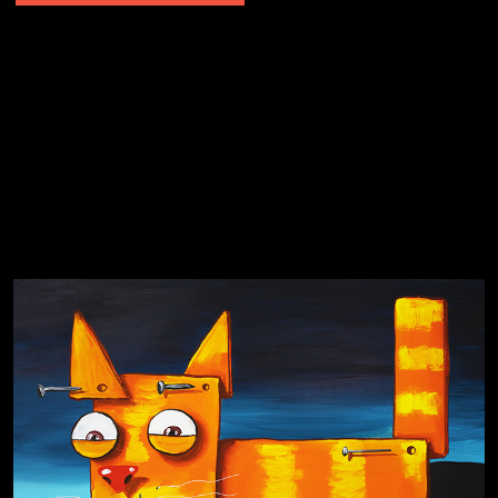
Явка провалена
Я это не я
Чертовщина в голове
Хватит отвлекать
Темный лес