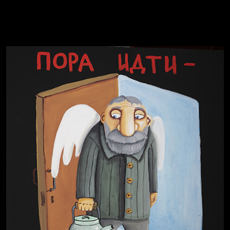
Свинтиликтуалы
Родина знает
Разум осветил
Престол