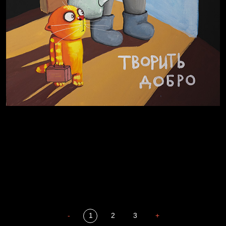
Полудруг
Охота на человека
Отцы
-
1
2
3
+