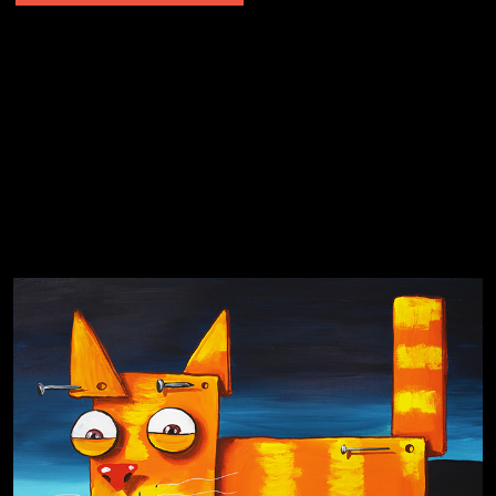
Явка провалена
Я это не я
Чертовщина в голове
Хватит отвлекать
Темный лес