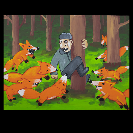
Престол
Пора творить добро
Полудруг