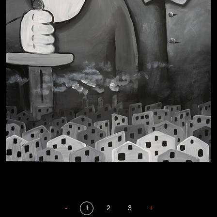
-
1
2
3
+