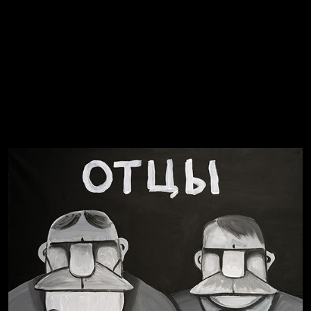
Свинтиликтуалы
Родина знает
Разум осветил
Престол
Пора творить добро
Полудруг
Охота на человека