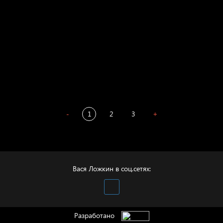
Престол
Пора творить добро
Полудруг
Охота на человека
Отцы
-
1
2
3
+
Вася Ложкин в соц.сетях:
Разработано