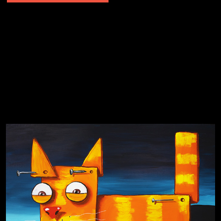
Явка провалена
Я это не я
Чертовщина в голове
Хватит отвлекать
Темный лес