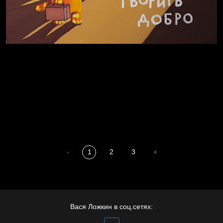
Полудруг
Охота на человека
Отцы
-
1
2
3
+
Пора творить добро
Вася Ложкин в соц.сетях: