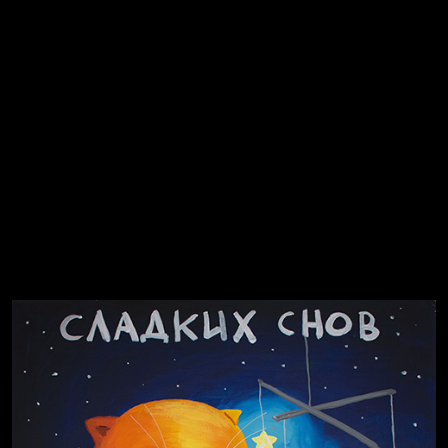
Попытка заняться спортом №8
Смотри, как все похорошело
Russian Federation
Попытка заняться спортом №3
Давайте тешить себя иллюзиями
За счастьем
Мизантроп
В Москву! Разгонять тоску!
Иди
В каком смысле?