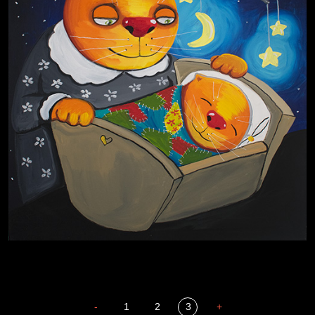
-
1
2
3
+