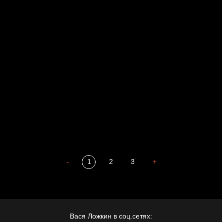
Свинтиликтуалы
Родина знает
Разум осветил
Престол
Пора творить добро
Полудруг
Охота на человека
Отцы
-
1
2
3
+
Вася Ложкин в соц.сетях: