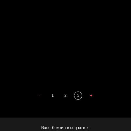
Russian Federation
Давайте тешить себя иллюзиями
За счастьем
Мизантроп
В Москву! Разгонять тоску!
Иди
В каком смысле?
Сладких снов
-
1
2
3
+
Вася Ложкин в соц.сетях: