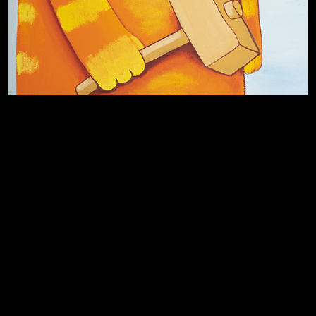
Хватит отвлекать
Темный лес
Схема сборки кота
Спящий кот
СМЕРШ
Чертовщина в голове
Свинтиликтуалы