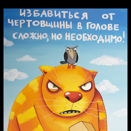
Явка провалена
Я это не я