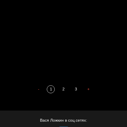
Родина знает
Разум осветил
Престол
Пора творить добро
Полудруг
Охота на человека
Отцы
-
1
2
3
+
Вася Ложкин в соц.сетях: