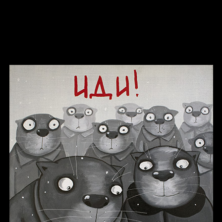
Russian Federation
Давайте тешить себя иллюзиями
За счастьем
Мизантроп
В Москву! Разгонять тоску!