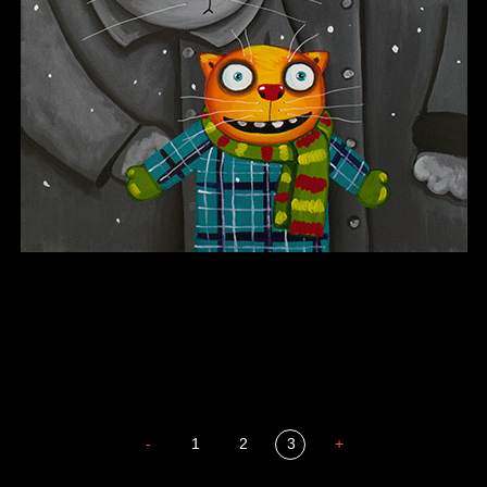
В каком смысле?
Сладких снов
-
1
2
3
+