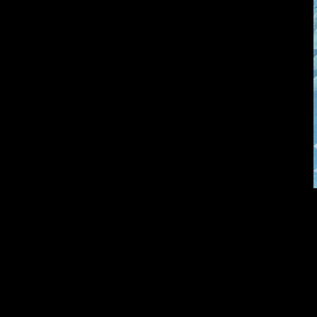
Много сладкого
Земля плоская
вредно