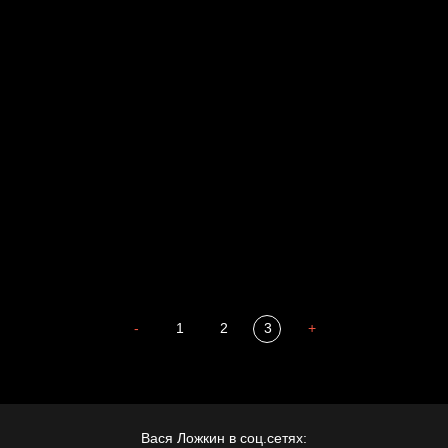
Russian Federation
Давайте тешить себя иллюзиями
За счастьем
Мизантроп
Попытка заняться спортом №8
В Москву! Разгонять тоску!
Иди
В каком смысле?
Сладких снов
-
1
2
3
+
Вася Ложкин в соц.сетях: