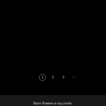
Свинтиликтуалы
Родина знает
Разум осветил
Престол
Пора творить добро
Полудруг
Охота на человека
Отцы
-
1
2
3
+
Вася Ложкин в соц.сетях: