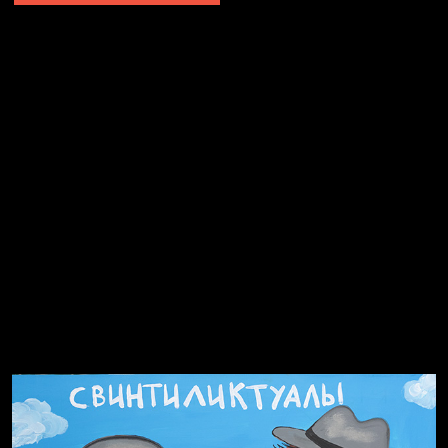
Явка провалена
Я это не я
Чертовщина в голове
Хватит отвлекать
Темный лес
Схема сборки кота
Спящий кот
СМЕРШ