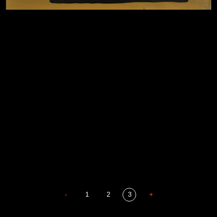
Давайте тешить себя иллюзиями
За счастьем
Мизантроп
В Москву! Разгонять тоску!
Иди
Russian Federation
В каком смысле?
Сладких снов
-
1
2
3
+